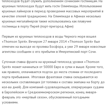
теплоходов будет служить дополнением сочинским гостиницам. На
круизных теплоходах будут жить гости Олимпиады. Использование
круизных лайнеров в период проведения массовых мероприятий в
качестве отелей традиционно. На Олимпиаде в Афинах несколько
круизных мегалайнеров также использовались как плавучие
гостиницы в порту Пирей (порт-пригород Афин)
Первым из круизных теплоходов в воды Черного моря вошел
«Thomson Spirit». Вечером 27 января 2014 «Thomson Spirit» был
отмечен на выходе из пролива Босфора, а уже 29 января новостные
агентства сообщили о его прибытии в Имеретинский порт Сочи.
Суточная ставка фрахта на круизный теплоход уровня «Thomson
Spirit» может начинаться от 50000 Евро в сутки и выше. Кроме того,
как правило, оплачивается подгон до места стоянки от последнего
порта прибывания. Итоговая фрахтовая ставка складывается из
нескольких составляющих (от топлива и состава экипажа на борту до
кол-ва дней). Для компаний-судовладельцев, оперирующих судами
в Европейском и Средиземномроском регионах, конец января-
февраль это «мертвый сезон», обусловленный погодными
условиями.