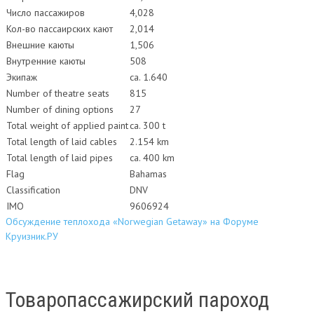
Число пассажиров
4,028
Кол-во пассаирских кают
2,014
Внешние каюты
1,506
Внутренние каюты
508
Экипаж
ca. 1.640
Number of theatre seats
815
Number of dining options
27
Total weight of applied paint
ca. 300 t
Total length of laid cables
2.154 km
Total length of laid pipes
ca. 400 km
Flag
Bahamas
Classification
DNV
IMO
9606924
Обсуждение теплохода «Norwegian Getaway» на Форуме
Круизник.РУ
Товаропассажирский пароход