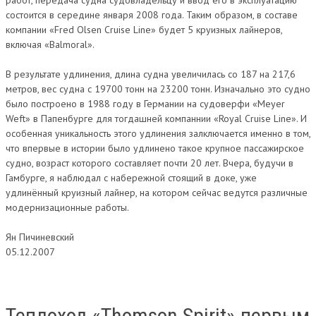
состоится в середине января 2008 года. Таким образом, в составе
компании «Fred Olsen Cruise Line» будет 5 круизных лайнеров,
включая «Balmoral».
В результате удлинения, длина судна увеличилась со 187 на 217,6
метров, вес судна с 19700 тонн на 23200 тонн. Изначально это судно
было построено в 1988 году в Германии на судоверфи «Meyer
Weft» в Папенбурге для тогдашней компаннии «Royal Cruise Line». И
особенная уникальность этого удлинения залключается именно в том,
что впервые в истории было удлинено такое крупное пассажирское
судно, возраст которого составляет почти 20 лет. Вчера, будучи в
Гамбурге, я наблюдал с набережной стоящий в доке, уже
удлинённый круизный лайнер, на котором сейчас ведутся различные
модернизационные работы.
Ян Пичиневский
05.12.2007
Теплоход «Thomson Spirit» первым