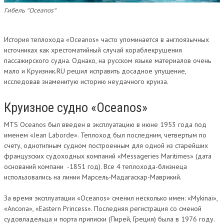
РЕЧНЫЕ НОВОСТИ
Гибель "Oceanos"
КРУИЗЫ
История теплохода «Oceanos» часто упоминается в англоязычных
РАСПИСАНИЕ КРУИЗОВ
источниках как хрестоматийный случай кораблекрушения
пассажирского судна. Однако, на русском языке материалов очень
БАЗА “КРУИЗЫ ОТ БРИЗА”
мало и Круизник.RU решил исправить досадное упущение,
исследовав знаменитую историю неудачного круиза.
БАЗА «GOCRUISE»
БАЗА «VIAMARIS»
Круизное судно «Oceanos»
БАЗА «RIVERLINES»
MTS Oceanos был введен в эксплуатацию в июне 1953 года под
именем «Jean Laborde». Теплоход был последним, четвертым по
МОРСКИЕ КРУИЗЫ
счету, однотипным судном построенным для одной из старейших
французских судоходных компаний «Messageries Maritimes» (дата
РЕЧНЫЕ КРУИЗЫ
оснований компани -1851 год). Все 4 теплохода-близнеца
ОТЗЫВЫ О КРУИЗАХ
использовались на линии Марсель-Мадагаскар-Маврикий.
ФЛОТ
За время эксплуатации «Oceanos» сменил несколько имен: «Mykinai»,
«Ancona», «Eastern Princess». Последняя регистрация со сменой
ИСТОРИЯ ФЛОТА
судовладельца и порта приписки (Пирей, Греция) была в 1976 году.