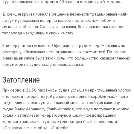
Судно столкнулось с ветром в 40 узлов и волнами до 9 метров.
ВИДЕО
Дирекция круиза приняла решение перенести традиционный «sail-
РЕЙТИНГ
away» музыкальный вечер на палубе под открытым небом в
музыкальный салон. Однако, из-за качки, большинство пассажиров
теплохода находились в своих каютах.
CONTACT
К вечеру шторм усилился. Официанты с трудом перемещались по
ресторану, обслуживая немногочисленных посетителей. По словам
очевидцев качка была такой силы, что большинство незакрепленных
предметов на судне стало опрокидываться.
Затопление
Примерно в 21.30 пассажиры судна услышали приглушенный хлопок
и теплоход потерял тягу. В районе кингстонной коробки машинного
отделения началась утечка. Главный механик сообщил капитану
судна Янису Авраниосу (Yanis Avranios), что вода поступает в корпус
судна и затапливает генераторную. В целях предотвращения
короткого замыкания судовые генераторы были заглушены и
«Oceanos» лег в свободный дрейф.