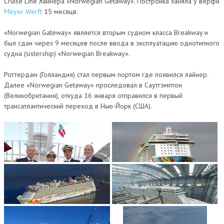
Cruise Line лайнера «Norwegian Getaway». Постройка заняла у верфи
Meyer Werft
15 месяцв.
«Norwegian Gateway» является вторым судном класса Breakway и
был сдан через 9 месяцев после ввода в эксплуатацию однотипного
судна (sistership) «Norwegian Breakway».
Роттердам (Голландия) стал первым портом где появился лайнер.
Далее «Norwegian Getaway» проследовал в Саутгэмптон
(Великобритания), откуда 16 января отправился в первый
трансатлантический переход в Нью-Йорк (США).