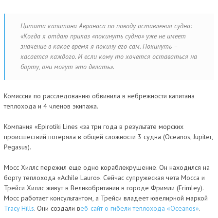
Цитата капитана Авранаса по поводу оставления судна:
«Когда я отдаю приказ «покинуть судно» уже не имеет
значение в какое время я покину его сам. Покинуть –
касается каждого. И если кому то хочется оставаться на
борту, они могут это делать»
.
Комиссия по расследованию обвинила в небрежности капитана
теплохода и 4 членов экипажа.
Компания «Epirotiki Lines «за три года в результате морских
происшествий потеряла в общей сложности 3 судна (Oceanos, Jupiter,
Pegasus).
Мосс Хиллс пережил еще одно кораблекрушение. Он находился на
борту теплохода «Achile Lauro». Сейчас супружеская чета Мосса и
Трейси Хиллс живут в Великобритании в городе Фримли (Frimley).
Мосс работает консультантом, а Трейси владеет ювелирной маркой
Tracy Hills
. Они создали в
еб-сайт о гибели теплохода «Oceanos»
.