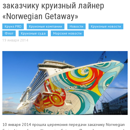
заказчику круизный лайнер
«Norwegian Getaway»
Круиз.PRO
Круизные компании
Новости
Круизные новости
Флот
Круизные суда
Морские новости
19 января 2014
10 января 2014 прошла церемония передачи заказчику Norwegian