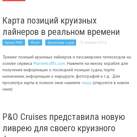
Карта позиций круизных
лайнеров в реальном времени
Круиз.PRO
Флот
Круизные суда
23 января 2014
Трекинг позиций круизных лайнеров и пассажирских теплоходов на
основе сервиса
Marinetraffic.com
. Нажмите на икноку корабля для
получения информации о последней позиции судна, порте
назначения, информации о маршруте, фотографий и т.д. Для
просмотра карты в полном окне нажмите
сюда
(откроется в новом
окне)
P&O Cruises представила новую
ливрею для своего круизного