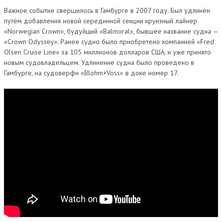
Важное событие свершилось в Гамбурге в 2007 году. Был удлинён
путём добавления новой серединной секции круизный лайнер
«Norwegian Crown», будуйщий «Balmoral», бывшее название судна —
«Crown Odyssey». Ранее судно было приобретено компанией «Fred
Olsen Cruise Line» за 105 миллионов долларов США, и уже принято
новым судовладельцем. Удлинение судна было проведено в
Гамбурге, на судоверфи «Blohm+Voss» в доке номер 17.