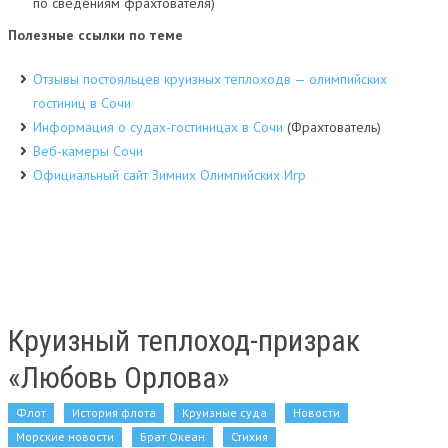
по сведениям фрахтователя)
Полезные ссылки по теме
Отзывы постояльцев круизных теплоходв — олимпийских
гостиниц в Сочи
Информация о судах-гостиницах в Сочи
(Фрахтователь)
Веб-камеры Сочи
Официальный сайт Зимних Олимпийских Игр
Круизный теплоход-призрак
«Любовь Орлова»
Флот
История флота
Круизные суда
Новости
Морские новости
Брат Океан
Стихия