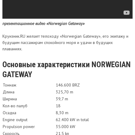
презентационное видео «Norwegian Getaway»
Круизник.RU желает телоходу «Norwegian Gateway», его экипажу и
будущим пассажирам спокойного моря и удачи в будущих
плаваниях.
Основные характеристики NORWEGIAN
GATEWAY
Тоннаж
146.600 BRZ
Длина
325,70 m
Ширина
39,7 m
Кол-во палуб
18
Осадка
8,30 m
Engine output
62.400 kW in total
Propulsion power
35.000 kW
Скорость
21,5 kn