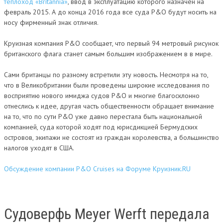
теплоход «Britannia»
, ввод в эксплуатацию которого назначен на
февраль 2015. А до конца 2016 года все суда P&O будут носить на
носу фирменный знак отличия.
Круизная компания P&O сообщает, что первый 94 метровый рисунок
британского флага станет самым большим изображением в в мире.
Сами британцы по разному встретили эту новость. Несмотря на то,
что в Великобритании были проведены широкие исследования по
восприятию нового имиджа судов P&O и многие благосклонно
отнеслись к идее, другая часть общественности обращает внимание
на то, что по сути P&O уже давно перестала быть национальной
компанией, суда которой ходят под юрисдикцией Бермудских
островов, экипажи не состоят из граждан королевства, а большинство
налогов уходят в США.
Обсуждение компании P&O Cruises на Форуме Круизник.RU
Cудоверфь Meyer Werft передала