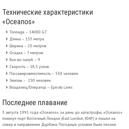
КРУИЗНЫЕ СУДА
Технические характеристики
ТРЕКИНГ КРУИЗНЫХ ЛАЙНЕРОВ
«Oceanos»
ПОРТЫ
Tonnage – 14000 GT
Длина – 153 метра
КРУИЗ.PRO
Ширина – 20 метров
Осадка – 7 метров
КРУИЗНЫЕ КОМПАНИИ
Кол-во палуб – 9
Скорость – 18,5 узлов
РАБОТА
Пассажировместимость – 550 человек
БРАТ ОКЕАН
Экипаж – 250 человек
Владелец/Оператор – Epiroki Lines
ЛЮДИ МОРЯ
Последнее плавание
СТИХИЯ
3 августа 1991 года «Oceanos», за день до катастрофы, «Oceanos»
КИНО
покинул порт Восточный Лондон (East London, ЮАР) и пошел на
ЦИТАТЫ
север в направлении Дурбана. Погодные условия были плохие.