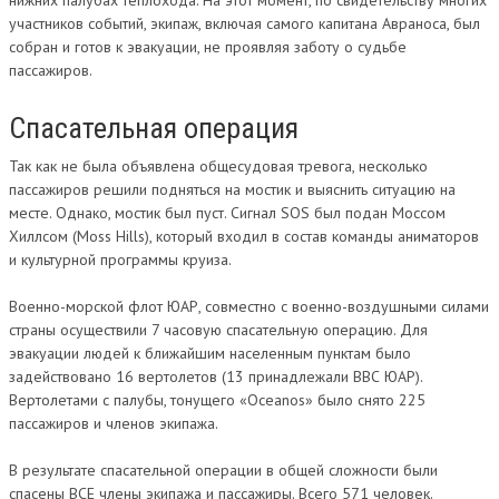
нижних палубах теплохода. На этот момент, по свидетельству многих
участников событий, экипаж, включая самого капитана Авраноса, был
собран и готов к эвакуации, не проявляя заботу о судьбе
пассажиров.
Спасательная операция
Так как не была объявлена общесудовая тревога, несколько
пассажиров решили подняться на мостик и выяснить ситуацию на
месте. Однако, мостик был пуст. Сигнал SOS был подан Моссом
Хиллсом (Moss Hills), который входил в состав команды аниматоров
и культурной программы круиза.
Военно-морской флот ЮАР, совместно с военно-воздушными силами
страны осуществили 7 часовую спасательную операцию. Для
эвакуации людей к ближайшим населенным пунктам было
задействовано 16 вертолетов (13 принадлежали ВВС ЮАР).
Вертолетами с палубы, тонущего «Oceanos» было снято 225
пассажиров и членов экипажа.
В результате спасательной операции в общей сложности были
спасены ВСЕ члены экипажа и пассажиры. Всего 571 человек.