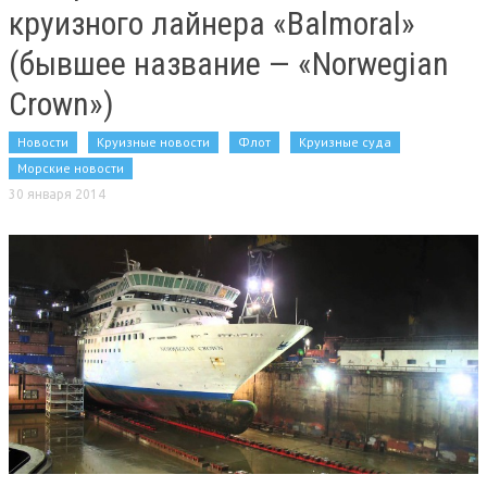
круизного лайнера «Balmoral»
(бывшее название — «Norwegian
Crown»)
Новости
Круизные новости
Флот
Круизные суда
Морские новости
30 января 2014