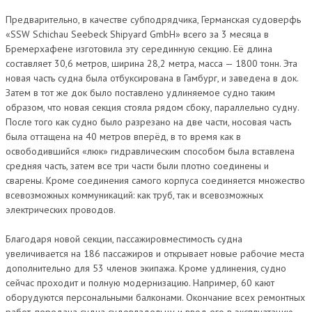
Предварительно, в качестве субподрядчика, Германская судоверфь
«SSW Schichau Seebeck Shipyard GmbH» всего за 3 месяца в
Бремерхафене изготовила эту серединную секцию. Её длина
составляет 30,6 метров, ширина 28,2 метра, масса — 1800 тонн. Эта
новая часть судна была отбуксирована в Гамбург, и заведена в док.
Затем в тот же док было поставлено удлиняемое судно таким
образом, что новая секция стояла рядом сбоку, параллельно судну.
После того как судно было разрезано на две части, носовая часть
была оттащена на 40 метров вперёд, в то время как в
освободившийся «люк» гидравлическим способом была вставлена
средняя часть, затем все три части были плотно соединены и
сварены. Кроме соединения самого корпуса соединяется множество
всевозможных коммуникаций: как труб, так и всевозможных
электрических проводов.
Благодаря новой секции, пассажировместимость судна
увеличивается на 186 пассажиров и открывает новые рабочие места
дополнительно для 53 членов экипажа. Кроме удлинения, судно
сейчас проходит и полную модернизацию. Например, 60 кают
оборудуются персональными балконами. Окончание всех ремонтных
работ, передача судна судовладельцу и ввод его в эксплуатацию