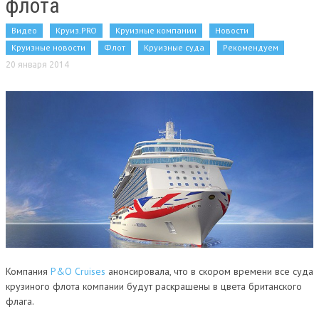
флота
Видео
Круиз.PRO
Круизные компании
Новости
Круизные новости
Флот
Круизные суда
Рекомендуем
20 января 2014
Компания
P&O Cruises
анонсировала, что в скором времени все суда
крузиного флота компании будут раскрашены в цвета британского
флага.