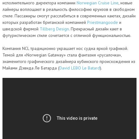
исполнительного директора компании
Norwegian Cruise Line
, новые
лайнеры воплощают в реальность философию круизов в свободном
стиле. Пассажиры смогут расслабиться в современных каютах, дизайн
которых разработан британской компанией
Priestmangoode
и
шведской фирмой
Tillberg Design
. Прекрасный дизайн кают в
футуристическом стиле сочетается с отличной функциональностью.
Компания NCL традиционно украшает нос судна яркой графикой.
Темой для «Norwegian Gataway» стала фантазия «русалочка»,
знаменитого графического дизайнера кубинского происхождения из
Майами Дэвида Ле Батарда (
David LEBO Le Batard
).