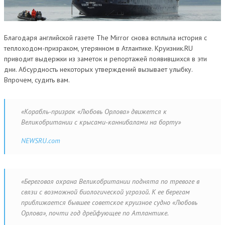
РЕЧНЫЕ НОВОСТИ
КРУИЗЫ
Благодаря английской газете The Mirror снова всплыла история с
РАСПИСАНИЕ КРУИЗОВ
теплоходом-призраком, утерянном в Атлантике. Круизник.RU
приводит выдержки из заметок и репортажей появившихся в эти
БАЗА “КРУИЗЫ ОТ БРИЗА”
дни. Абсурдность некоторых утверждений вызывает улыбку.
Впрочем, судить вам.
БАЗА «GOCRUISE»
БАЗА «VIAMARIS»
«Корабль-призрак «Любовь Орлова» движется к
БАЗА «RIVERLINES»
Великобритании с крысами-каннибалами на борту»
МОРСКИЕ КРУИЗЫ
NEWSRU.com
РЕЧНЫЕ КРУИЗЫ
ОТЗЫВЫ О КРУИЗАХ
«Береговая охрана Великобритании поднята по тревоге в
связи с возможной биологической угрозой. К ее берегам
ФЛОТ
приближается бывшее советское круизное судно «Любовь
Орлова», почти год дрейфующее по Атлантике.
ИСТОРИЯ ФЛОТА