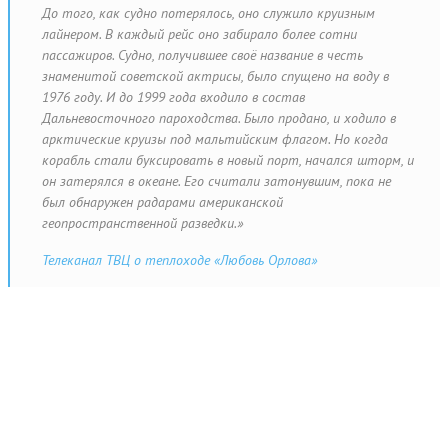
До того, как судно потерялось, оно служило круизным
КРУИЗНЫЕ СУДА
лайнером. В каждый рейс оно забирало более сотни
пассажиров. Судно, получившее своё название в честь
ТРЕКИНГ КРУИЗНЫХ ЛАЙНЕРОВ
знаменитой советской актрисы, было спущено на воду в
1976 году. И до 1999 года входило в состав
ПОРТЫ
Дальневосточного пароходства. Было продано, и ходило в
арктические круизы под мальтийским флагом. Но когда
КРУИЗ.PRO
корабль стали буксировать в новый порт, начался шторм, и
он затерялся в океане. Его считали затонувшим, пока не
КРУИЗНЫЕ КОМПАНИИ
был обнаружен радарами американской
геопространственной разведки.»
РАБОТА
Телеканал ТВЦ о теплоходе «Любовь Орлова»
БРАТ ОКЕАН
ЛЮДИ МОРЯ
СТИХИЯ
КИНО
ЦИТАТЫ