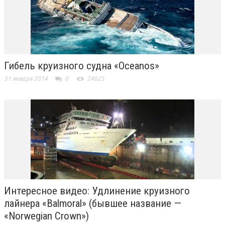
Гибель круизного судна «Oceanos»
31 января 2014
0
24625
Интересное видео: Удлинение круизного
лайнера «Balmoral» (бывшее название —
«Norwegian Crown»)