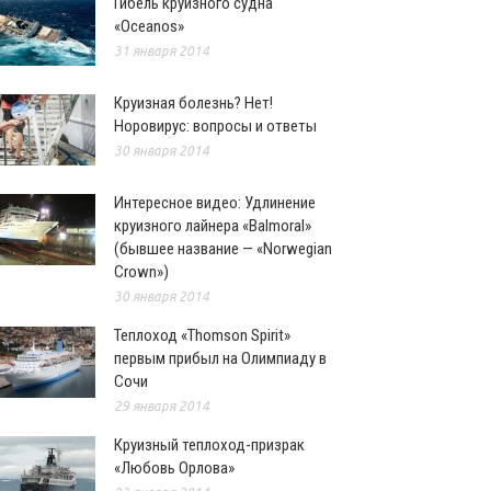
Гибель круизного судна
«Oceanos»
31 января 2014
Круизная болезнь? Нет!
Норовирус: вопросы и ответы
30 января 2014
Интересное видео: Удлинение
круизного лайнера «Balmoral»
(бывшее название — «Norwegian
Crown»)
30 января 2014
Теплоход «Thomson Spirit»
первым прибыл на Олимпиаду в
Сочи
29 января 2014
Круизный теплоход-призрак
«Любовь Орлова»