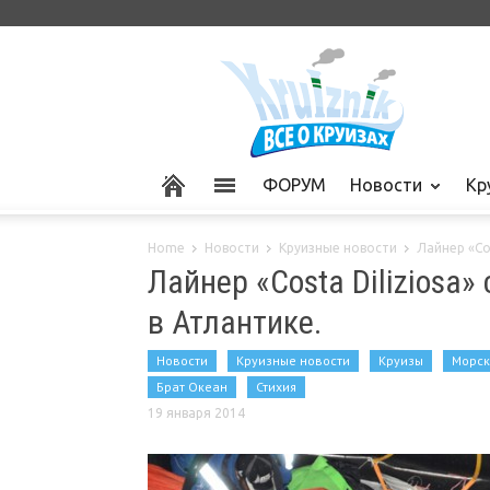
ФОРУМ
Новости
Кр
Home
Новости
Круизные новости
Лайнер «Cos
Лайнер «Costa Diliziosa»
в Атлантике.
Новости
Круизные новости
Круизы
Морск
Брат Океан
Стихия
19 января 2014