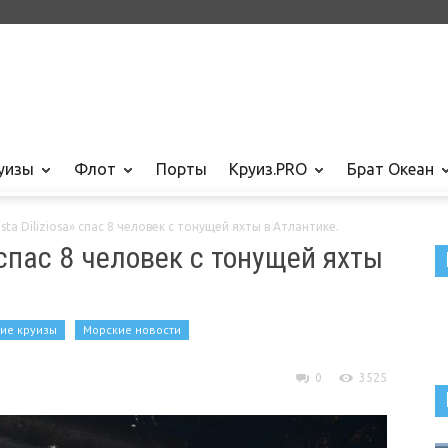
уизы
Флот
Порты
Круиз.PRO
Брат Океан
ta Diliziosa» спас 8 человек с тонущей яхты в Атлантике.
 спас 8 человек с тонущей яхты
ие круизы
Морские новости
0
3525