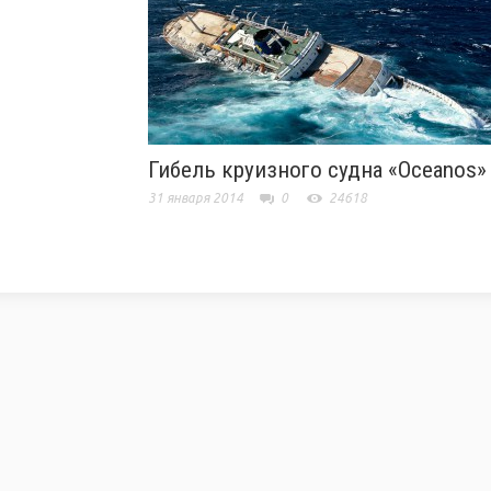
Гибель круизного судна «Oceanos»
31 января 2014
0
24618