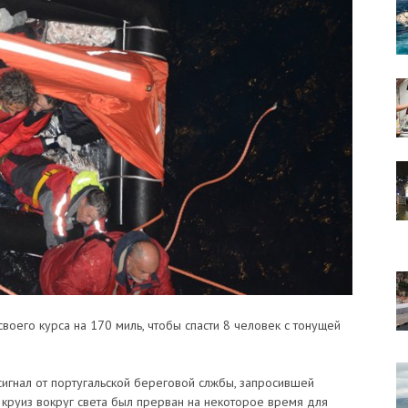
своего курса на 170 миль, чтобы спасти 8 человек с тонущей
сигнал от португальской береговой слжбы, запросившей
 круиз вокруг света был прерван на некоторое время для